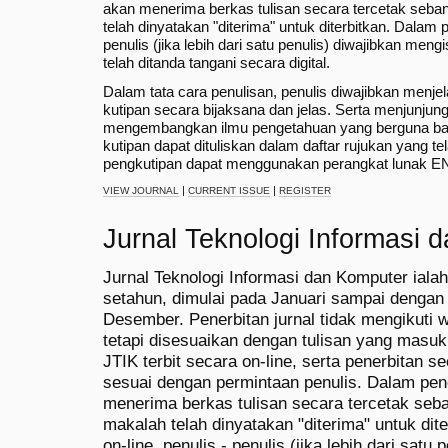
akan menerima berkas tulisan secara tercetak seba
telah dinyatakan "diterima" untuk diterbitkan. Dalam p
penulis (jika lebih dari satu penulis) diwajibkan men
telah ditanda tangani secara digital.
Dalam tata cara penulisan, penulis diwajibkan menjel
kutipan secara bijaksana dan jelas. Serta menjunjung
mengembangkan ilmu pengetahuan yang berguna bag
kutipan dapat dituliskan dalam daftar rujukan yang tel
pengkutipan dapat menggunakan perangkat lunak E
|
|
VIEW JOURNAL
CURRENT ISSUE
REGISTER
Jurnal Teknologi Informasi 
Jurnal Teknologi Informasi dan Komputer ialah 
setahun, dimulai pada Januari sampai dengan
Desember. Penerbitan jurnal tidak mengikuti w
tetapi disesuaikan dengan tulisan yang masuk
JTIK terbit secara on-line, serta penerbitan s
sesuai dengan permintaan penulis. Dalam pene
menerima berkas tulisan secara tercetak seb
makalah telah dinyatakan "diterima" untuk dit
on-line, penulis - penulis (jika lebih dari satu