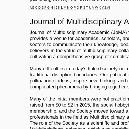
A
B
C
D
E
F
G
H
I
J
K
L
M
N
O
P
Q
R
S
T
U
V
W
X
Y
Z
All
Journal of Multidisciplinary
Journal of Multidisciplinary Academic (JoMA) 
provides a venue for academics, scholars, and 
sectors to communicate their knowledge, idea
believers in the value of multidisciplinary coll
cultivating a comprehensive grasp of complica
Many difficulties in today's linked society ne
traditional discipline boundaries. Our publicati
pollination of ideas, inspire new thinking, an
complicated phenomena by bringing together 
Many of the initial members were not practicin
raised from $0 to $2 in 2015, the social hobby
membership, and the Society moved toward a
professionals in the field as Multidisciplinary
The role of the Society as a scientific and pro