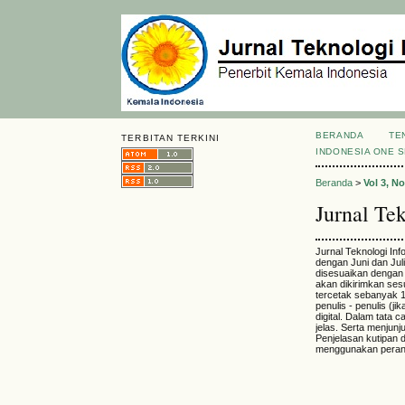
BERANDA
TE
TERBITAN TERKINI
INDONESIA ONE 
Beranda
>
Vol 3, No
Jurnal Te
Jurnal Teknologi Inf
dengan Juni dan Jul
disesuaikan dengan t
akan dikirimkan ses
tercetak sebanyak 1
penulis - penulis (j
digital. Dalam tata 
jelas. Serta menjun
Penjelasan kutipan d
menggunakan peran