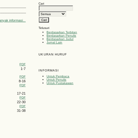
Cari
anyak informasi...
Telusuri
Berdasarkan Terbitan
Berdasarkan Penulis
Berdasarkan Judul
Jurnal Lain
UKURAN HURUF
PDF
1-7
INFORMASI
Untuk Pembaca
PDF
Untuk Penulis
8-16
Untuk Pustakawan
PDF
17-21
PDF
22-30
PDF
31-38