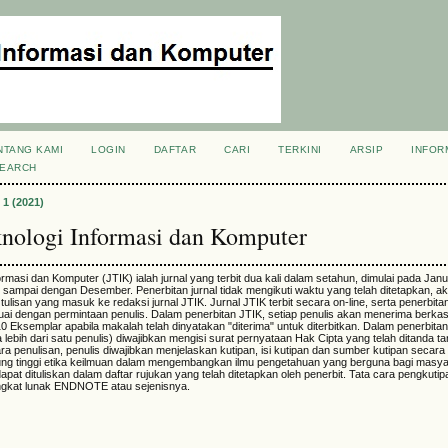
NTANG KAMI
LOGIN
DAFTAR
CARI
TERKINI
ARSIP
INFOR
SEARCH
 1 (2021)
knologi Informasi dan Komputer
ormasi dan Komputer (JTIK) ialah jurnal yang terbit dua kali dalam setahun, dimulai pada Jan
i sampai dengan Desember. Penerbitan jurnal tidak mengikuti waktu yang telah ditetapkan, ak
ulisan yang masuk ke redaksi jurnal JTIK. Jurnal JTIK terbit secara on-line, serta penerbita
uai dengan permintaan penulis. Dalam penerbitan JTIK, setiap penulis akan menerima berkas
0 Eksemplar apabila makalah telah dinyatakan "diterima" untuk diterbitkan. Dalam penerbitan
ika lebih dari satu penulis) diwajibkan mengisi surat pernyataan Hak Cipta yang telah ditanda t
cara penulisan, penulis diwajibkan menjelaskan kutipan, isi kutipan dan sumber kutipan secara
jung tinggi etika keilmuan dalam mengembangkan ilmu pengetahuan yang berguna bagi masy
apat dituliskan dalam daftar rujukan yang telah ditetapkan oleh penerbit. Tata cara pengkuti
gkat lunak ENDNOTE atau sejenisnya.