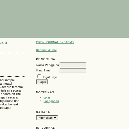
OPEN JOURNAL SYSTEMS
MASI
Bantuan Jurnal
PENGGUNA
Nama Pengguna
Kata Sandi
Ingat Saya
uari sampai
an tetapi
n secara tercetak
 tulisan secara
NOTIFIKASI
 secara on-line,
angani secara
Lihat
 bijaksana dan
Langganan
arakat banyak.
pan dapat
BAHASA
ISI JURNAL