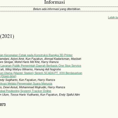
Informasi
Belum ada informasi yang diterbitkan.
Lebih b
 (2021)
an Kecepatan Cetak pada Konstruksi Rangka 3D-Printer
dani, Arjoni Amir, Kun Fayakun, Ahmad Kadarisman, Masbah
re Siregar, Mohd Haris Md Khir, Harry Ramza
Layanan Publik Pemerintah Daerah Berbasis One Stop Service
rah, Wing Wahyu Winarno, Hanung Adi Nugroho
asiun Utama (Master Station) Sistem SCADA PT. XXX Berdasarkan
 (Down-time)
Dedy Sugiharto, Kun Fayakun, Harry Ramza
tivasi Melalui Pengenalan Suara Manusia
o, Dewi Astuti, Mohammad Mujirudin, Harry Ramza
bal Positioning System) Tracker Online
in Ulum, Tossa Hario Yudhanto, Kun Fayakun, Endy Sjaiful Alim
1073