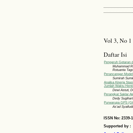
Vol 3, No 1
Daftar Isi
Pengaruh Getaran d
Muhammad Ram
Rotuanta Tago
Perancangan Model 
Sumirah Sumi
Analisa Kinerja St
Jumlah Waktu Henti
Dewi Astuti, 
Perangkat Saklar Ak
Dedy Sugihart
Purwarupa GPS (Glo
As'ad Syaifud
ISSN No: 2339-
Supported by :