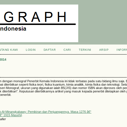
NTANG KAMI
LOGIN
DAFTAR
CARI
TERKINI
ARSIP
INFOR
2014
an dengan monograf Penerbit Kemala Indonesia ini tidak terbatas pada satu bidang ilmu saja.
t diterbitkan seperti fisika teori, fisika kuantum, kimia analitik, kimia fisika dan teknologi. Seti
p seri Monograf, ukuran yang digunakan ialah B5(JIS) dan nomor ISBN akan diproses oleh pen
tuk diterbitkan". Keputusan diterbitkannya artikel yang masuk kepada penerbit ditetapkan oleh 
penerbit.
b Al-Minangkabawy: Pemikiran dan Perjuangannya. Masa 1276 â€“
â€“ 1915 Masehi)
afier