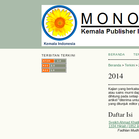
BERANDA
TE
TERBITAN TERKINI
Beranda
>
Terkini
>
2014
Kajian yang berkait
atau sains murni dapa
dihitung pada setia
artikel "diterima un
yang ditunjuk editor 
Daftar Isi
Syeikh Ahmad Khati
1334 Hijriah (1852 
Fadhlan Mudh