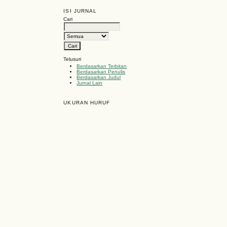
ISI JURNAL
Cari
Telusuri
Berdasarkan Terbitan
Berdasarkan Penulis
Berdasarkan Judul
Jurnal Lain
UKURAN HURUF